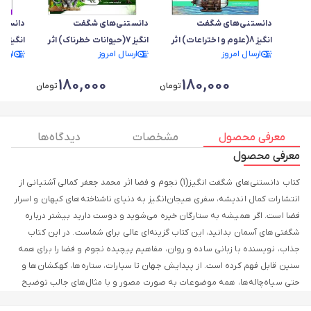
دانستنی‌های شگفت
دانستنی‌های شگفت
دانستن
انگیز8(علوم و اختراعات) اثر
انگیز7(حیوانات خطرناک) اثر
ان
ارسال امروز
ارسال امروز
ارسا
محمد سلامت
محمد سلامت
جعفر کم
180,000
180,000
تومان
تومان
معرفی محصول
مشخصات
دیدگاه ها
معرفی محصول
کتاب دانستنی‌های شگفت انگیز(1) نجوم و فضا اثر محمد جعفر کمالی آشتیانی از
انتشارات کمال اندیشه، سفری هیجان‌انگیز به دنیای ناشناخته‌های کیهان و اسرار
فضا است. اگر همیشه به ستارگان خیره می‌شوید و دوست دارید بیشتر درباره
شگفتی‌های آسمان بدانید، این کتاب گزینه‌ای عالی برای شماست. در این کتاب
جذاب، نویسنده با زبانی ساده و روان، مفاهیم پیچیده نجوم و فضا را برای همه
سنین قابل فهم کرده است. از پیدایش جهان تا سیارات، ستاره‌ها، کهکشان‌ها و
حتی سیاه‌چاله‌ها، همه موضوعات به صورت مصور و با مثال‌های جالب توضیح
داده شده‌اند. تصاویر رنگی و توضیحات علمی، مطالعه را برای نوجوانان و