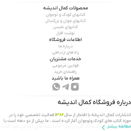
محصولات
کمال اندیشه
کتابهای کودک و نوجوان
کتابهای جوان و بزرگسال
کتابهای نفیس
نوشت افزار
اطلاعات فروشگاه
درباره ما
راه های ارتباطی
خدمات مشتریان
قوانین مرجوعی
راهنمای خرید
همراه ما باشید
درباره فروشگاه
کمال اندیشه
انتشارات كمال انديشه با افتخار از سال
1382
فعاليت تخصصي خود را در
حوزه كتاب هاي كودك ونوجوان آغاز كرده است ، ما بيش از دو دهه است با
مطالعه بیشتر
اين باور حركت مي كنيم كه "فرداي بهتر" با انديشه هايي آغاز مي شود كه در