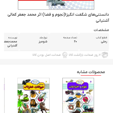
دانستنی‌های شگفت انگیز1(نجوم و فضا) اثر محمد جعفر کمالی
آشتیانی
مشخصات
قطع كتاب
تعداد صفحه
نوع جلد
نويسنده
رحلي
20
شوميز
محمدجعفر كم
آشتياني
۷ روز ضمانت بازگشت کالا
ضمانت اصل بودن کالا
محصولات مشابه