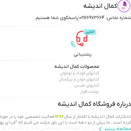
کمال اندیشه
شماره تماس:
02166973664
پاسخگوی شما هستیم
پشتیبانی
محصولات
کمال اندیشه
کتابهای کودک و نوجوان
کتابهای جوان و بزرگسال
کتابهای نفیس
نوشت افزار
درباره فروشگاه
کمال اندیشه
انتشارات كمال انديشه با افتخار از سال
1382
فعاليت تخصصي خود را در حوزه 
كرده است ، ما بيش از دو دهه است با اين باور حركت مي كنيم كه "فرداي بهت
كه در كودكي و نوجواني شكل گرفته‌اند؛ اندیشه‌هایی که از دل کتاب‌های غنی و
مطالعه بیشتر