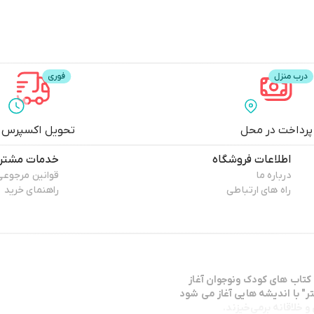
پرداخت در محل
تحویل اکسپرس
اطلاعات فروشگاه
خدمات مشتری
درباره ما
قوانین مرجوعی
راه های ارتباطی
راهنمای خرید
كتاب هاي كودك ونوجوان آغاز
ر" با انديشه هايي آغاز مي شود
 خلاقانه برمی‌خیزند.