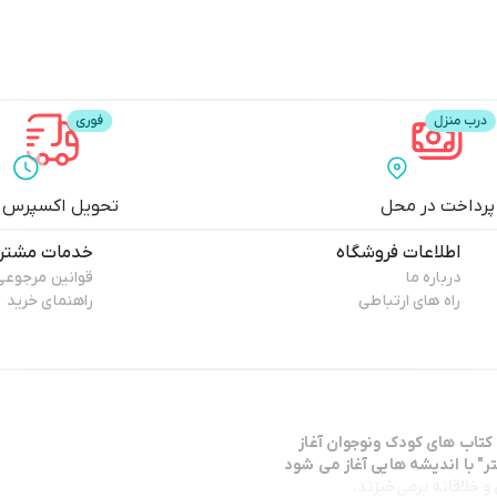
پرداخت در محل
تحویل اکسپرس
اطلاعات فروشگاه
خدمات مشتری
درباره ما
قوانین مرجوعی
راه های ارتباطی
راهنمای خرید
كتاب هاي كودك ونوجوان آغاز
ر" با انديشه هايي آغاز مي شود
 خلاقانه برمی‌خیزند.