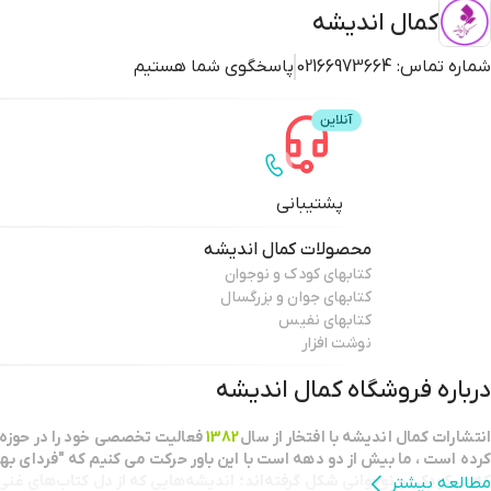
کمال اندیشه
شماره تماس:
02166973664
پاسخگوی شما هستیم
پشتیبانی
محصولات
کمال اندیشه
کتابهای کودک و نوجوان
کتابهای جوان و بزرگسال
کتابهای نفیس
نوشت افزار
درباره فروشگاه
کمال اندیشه
انتشارات كمال انديشه با افتخار از سال
1382
فعاليت تخصصي خود را در حوزه 
كرده است ، ما بيش از دو دهه است با اين باور حركت مي كنيم كه "فرداي بهت
كه در كودكي و نوجواني شكل گرفته‌اند؛ اندیشه‌هایی که از دل کتاب‌های غنی و
مطالعه بیشتر