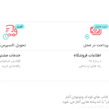
پرداخت در محل
تحویل اکسپرس
اطلاعات فروشگاه
خدمات مشتری
درباره ما
قوانین مرجوعی
راه های ارتباطی
راهنمای خرید
كتاب هاي كودك ونوجوان آغاز
ر" با انديشه هايي آغاز مي شود
 خلاقانه برمی‌خیزند.