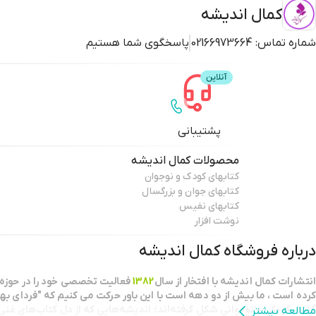
کمال اندیشه
شماره تماس:
02166973664
پاسخگوی شما هستیم
پشتیبانی
محصولات
کمال اندیشه
کتابهای کودک و نوجوان
کتابهای جوان و بزرگسال
کتابهای نفیس
نوشت افزار
درباره فروشگاه
کمال اندیشه
انتشارات كمال انديشه با افتخار از سال
1382
فعاليت تخصصي خود را در حوزه 
كرده است ، ما بيش از دو دهه است با اين باور حركت مي كنيم كه "فرداي بهت
كه در كودكي و نوجواني شكل گرفته‌اند؛ اندیشه‌هایی که از دل کتاب‌های غنی و
مطالعه بیشتر