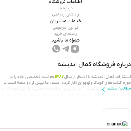
اطلاعات فروشگاه
درباره ما
راه های ارتباطی
خدمات مشتریان
قوانین مرجوعی
راهنمای خرید
همراه ما باشید
درباره فروشگاه
کمال اندیشه
انتشارات كمال انديشه با افتخار از سال
1382
فعاليت تخصصي خود را در
حوزه كتاب هاي كودك ونوجوان آغاز كرده است ، ما بيش از دو دهه است با
مطالعه بیشتر
اين باور حركت مي كنيم كه "فرداي بهتر" با انديشه هايي آغاز مي شود كه در
كودكي و نوجواني شكل گرفته‌اند؛ اندیشه‌هایی که از دل کتاب‌های غنی و
خلاقانه برمی‌خیزند.
بعنوان يك نقطه عطف در طرح تابستانه خانه کتاب
كتابفروش برگزيده استان
تهران
شناخته شديم و مفتخر به دریافت تندیس کتابفروشی برگزیده کشور
هستيم.این افتخار، گواهی بر کیفیت خدمات، تعهد به جامعه فرهنگی و
اهمیت ما به ترویج فرهنگ کتابخوانی است.