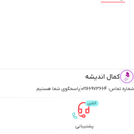
کمال اندیشه
شماره تماس:
02166973664
پاسخگوی شما هستیم
پشتیبانی