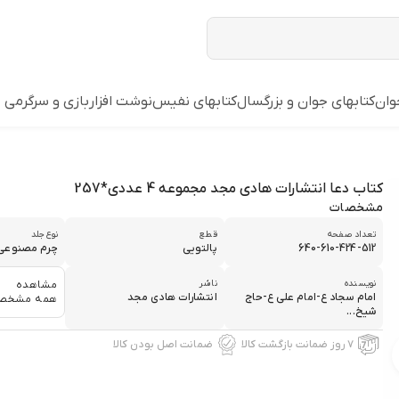
وان
کتابهای جوان و بزرگسال
کتابهای نفیس
نوشت افزار
بازي و سرگرمي
کتاب دعا انتشارات هادی مجد مجموعه 4 عددی*257
مشخصات
تعداد صفحه
قطع
نوع جلد
640-610-424-512
پالتویی
چرم مصنوعی 
نویسنده
ناشر
مشاهده
امام سجاد ع-امام علی ع-حاج
انتشارات هادی مجد
همه مشخص
شیخ...
۷ روز ضمانت بازگشت کالا
ضمانت اصل بودن کالا