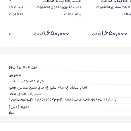
کلیات سعدی انتشارات
کتاب مثنوی معنوی انتشارات
کلیات شمس تبری
عدالت
پیام عدالت
انتشارات پیام 
,000
1,650,000
1,650,000
تومان
تومان
640-610-424-512
پالتویی
چرم مصنوعی با قاب
امام سجاد ع-امام علی ع-حاج شیخ عباس قمی
انتشارات هادی مجد
9786009819041-9786229643341-9786009819096-9786009819027
ادعیه (دین)
1100