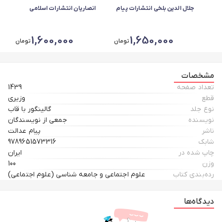
جلال الدین بلخی انتشارات پیام
انصاریان انتشارات اسلامی
عدالت*520
1,600,000
1,650,000
تومان
تومان
مشخصات
تعداد صفحه
1439
قطع
وزیری
نوع جلد
گالینگور با قاب
نویسنده
جمعی از نویسندگان
ناشر
پیام عدالت
شابک
9789651573316
چاپ شده در
ایران
وزن
100
رده‌بندی کتاب
علوم اجتماعی و جامعه شناسی (علوم اجتماعی)
دیدگاه‌ها