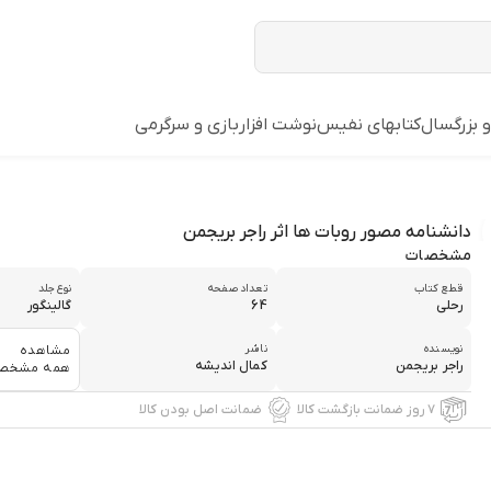
و بزرگسال
کتابهای نفیس
نوشت افزار
بازي و سرگرمي
دانشنامه مصور روبات ها اثر راجر بریجمن
مشخصات
قطع كتاب
تعداد صفحه
نوع جلد
رحلي
64
گالينگور
نويسنده
ناشر
مشاهده
راجر بريجمن
كمال انديشه
همه مشخص
۷ روز ضمانت بازگشت کالا
ضمانت اصل بودن کالا