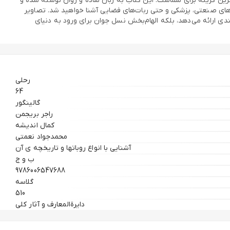
 بهترین گزینه برای شماست. این کتاب به زبان ساده و روان نوشته شده و
‌های صنعتی، پزشکی و حتی ربات‌های فضایی آشنا خواهید شد. تصاویر
ندی ارائه می‌دهد، بلکه الهام‌بخش نسل جوان برای ورود به دنیای
رحلي
64
گالينگور
راجر بريجمن
كمال انديشه
محمدجواد نعمتي
آشنايي با انواع روباتها و تاريخچه ي آن
ب و ج
9786006547688
گلاسه
510
دايرة‌المعارف و آثار كلي