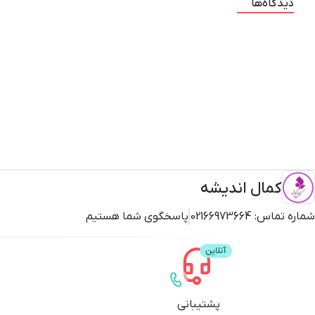
دیدگاه‌ها
کمال اندیشه
شماره تماس:
02166973664
پاسخگوی شما هستیم
پشتیبانی