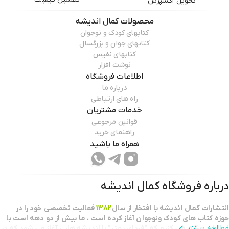
تحویل اکسپرس
محصولات
کمال اندیشه
کتابهای کودک و نوجوان
کتابهای جوان و بزرگسال
کتابهای نفیس
نوشت افزار
اطلاعات فروشگاه
درباره ما
راه های ارتباطی
خدمات مشتریان
قوانین مرجوعی
راهنمای خرید
همراه ما باشید
درباره فروشگاه
کمال اندیشه
انتشارات كمال انديشه با افتخار از سال
1382
فعاليت تخصصي خود را در
حوزه كتاب هاي كودك ونوجوان آغاز كرده است ، ما بيش از دو دهه است با
مطالعه بیشتر
اين باور حركت مي كنيم كه "فرداي بهتر" با انديشه هايي آغاز مي شود كه در