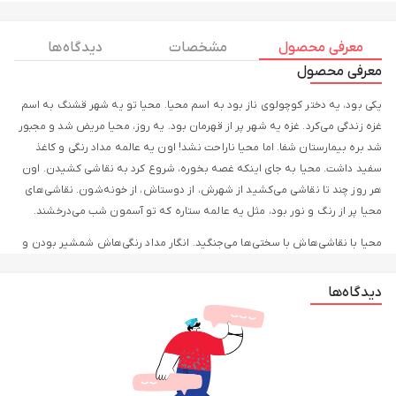
معرفی محصول
مشخصات
دیدگاه ها
معرفی محصول
یکی بود، یه دختر کوچولوی ناز بود به اسم محیا. محیا تو یه شهر قشنگ به اسم
غزه زندگی می‌کرد. غزه یه شهر پر از قهرمان بود. یه روز، محیا مریض شد و مجبور
شد بره بیمارستان شفا. اما محیا ناراحت نشد! اون یه عالمه مداد رنگی و کاغذ
سفید داشت. محیا به جای اینکه غصه بخوره، شروع کرد به نقاشی کشیدن. اون
هر روز چند تا نقاشی می‌کشید از شهرش، از دوستاش، از خونه‌شون. نقاشی‌های
محیا پر از رنگ و نور بود، مثل یه عالمه ستاره که تو آسمون شب می‌درخشند.
محیا با نقاشی‌هاش با سختی‌ها می‌جنگید. انگار مداد رنگی‌هاش شمشیر بودن و
کاغذ سفیدش یه سپر بزرگ. اون دیوهای سیاه رو با رنگ‌های قشنگش شکست
می‌داد. محیا به جای اینکه یادداشت بنویسه، هر روز چند تا نقاشی می‌کشید.
دیدگاه‌ها
نقاشی‌هاش قصه شهر غزه رو تعریف می‌کرد، قصه یه شهر پر از پایداری و امید.
محیا با نقاشی‌هاش به همه نشون می‌داد که حتی تو سخت‌ترین شرایط هم
میشه شاد بود و امید داشت.
کتاب «برگه‌های سفید، دیوهای سیاه» قصه محیای قهرمانه. این کتاب به ما یاد