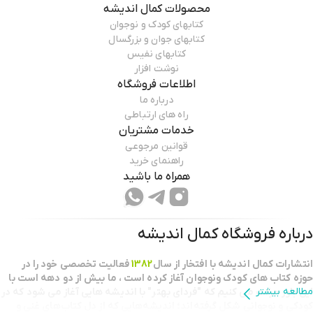
محصولات
کمال اندیشه
کتابهای کودک و نوجوان
کتابهای جوان و بزرگسال
کتابهای نفیس
نوشت افزار
اطلاعات فروشگاه
درباره ما
راه های ارتباطی
خدمات مشتریان
قوانین مرجوعی
راهنمای خرید
همراه ما باشید
درباره فروشگاه
کمال اندیشه
انتشارات كمال انديشه با افتخار از سال
1382
فعاليت تخصصي خود را در
حوزه كتاب هاي كودك ونوجوان آغاز كرده است ، ما بيش از دو دهه است با
مطالعه بیشتر
اين باور حركت مي كنيم كه "فرداي بهتر" با انديشه هايي آغاز مي شود كه در
كودكي و نوجواني شكل گرفته‌اند؛ اندیشه‌هایی که از دل کتاب‌های غنی و