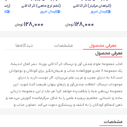
(گیاهان مرگبار) اثر آنا کلی
(تخم لزج ماهی) اثر آنا کلی
(راسوی ب
ارسال امروز
ارسال امروز
ارسا
بورنه
بورنه
128,000
128,000
تومان
تومان
معرفی محصول
مشخصات
دیدگاه ها
معرفی محصول
کتاب مجموعه علوم چندش آور و ترسناک اثر آنا کلی بورنه، نشر کمال اندیشه،
یک مجموعه 8 جلدی فوق‌العاده جذاب و هیجان‌انگیز برای کودکان و نوجوانان
است که به دنیای عجیب و غریب علم می‌پردازد. اگر دوست دارید با دنیای
موجودات ترسناک، اتفاقات چندش‌آور و رازهای پنهان طبیعت آشنا شوید، این
مجموعه بی‌نظیر شما را شگفت‌زده خواهد کرد! هر جلد از این مجموعه با زبانی
ساده و داستانی، مفاهیم پیچیده علمی را به شکل سرگرم‌کننده آموزش می‌دهد و
ذهن کنجکاو کودکان را به کشف و پرسشگری دعوت می‌کند. تصاویر جذاب و
رنگارنگ در کنار روایت‌های هیجان‌انگیز، مطالعه این کتاب‌ها را به تجربه‌ای
لذت‌بخش و به‌یادماندنی تبدیل می‌کند. کتاب مجموعه علوم چندش آور و ترسناک
مشخصات
با محوریت موضوعاتی چون حشرات ترسناک، بدن انسان، موجودات عجیب و