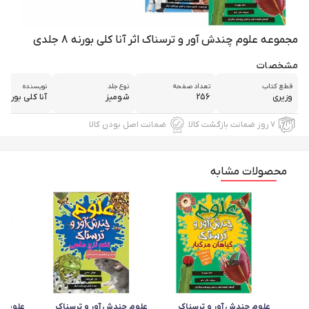
مجموعه علوم چندش آور و ترسناک اثر آنا کلی بورنه 8 جلدی
مشخصات
قطع كتاب
تعداد صفحه
نوع جلد
نويسنده
وزيري
256
شوميز
آنا كلي بورنه
۷ روز ضمانت بازگشت کالا
ضمانت اصل بودن کالا
محصولات مشابه
علوم چندش آور و ترسناک
علوم چندش آور و ترسناک
علوم چ