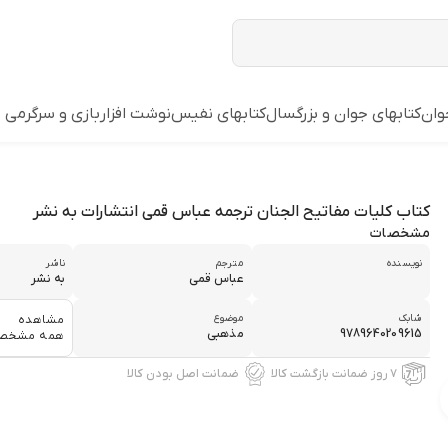
وان
کتابهای جوان و بزرگسال
کتابهای نفیس
نوشت افزار
بازي و سرگرمي
کتاب کلیات مفاتیح الجنان ترجمه عباس قمی انتشارات به نشر
مشخصات
نویسنده
مترجم
ناشر
عباس قمی
به نشر
شابک
موضوع
مشاهده
9789640209615
مذهبی
همه مشخص
۷ روز ضمانت بازگشت کالا
ضمانت اصل بودن کالا