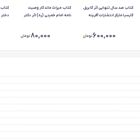
کتاب صد سال تنهایی اثر گابریل
کتاب میراث ماندگار وصیت
کتاب 
گارسیا مارکز انتشارات آفرینه
نامه امام خمینی (ره) اثر دکتر
دختر 
رضا باقی زاده انتشارات کمال
انتشار
اندیشه
80,000
600,000
تومان
تومان