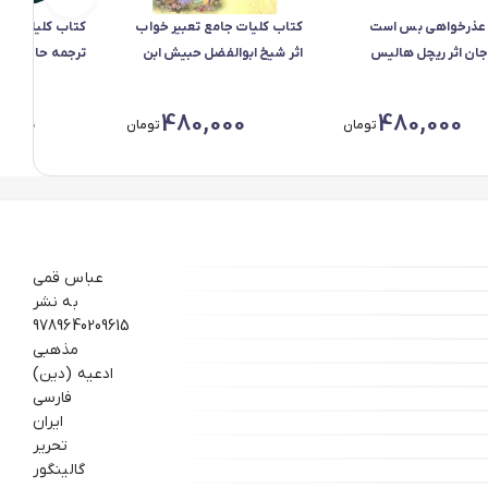
عذرخواهی بس است
کتاب کلیات جامع تعبیر خواب
کتاب کلیات مفا
جان اثر ریچل هالیس
اثر شیخ ابوالفضل حبیش ابن
ترجمه حاج شیخ
ات آثار برات
محمدابراهیم التفلیسی
انتشارات به نشر
انتشارات کمال اندیشه
,000
480,000
480,000
تومان
تومان
عباس قمی
به نشر
9789640209615
مذهبی
ادعیه (دین)
فارسی
ایران
تحریر
گالینگور