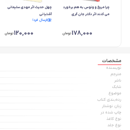
چرا مریخ و ونوس به هم برخورد
چهل حدیث اثر مهدی سلیمانی
می کنند اثر دکتر جان گری
آشتیانی
ارسال فردا
120,000
178,000
تومان
تومان
مشخصات
نویسنده
مترجم
ناشر
شابک
موضوع
رده‌بندی کتاب
زبان نوشتار
چاپ شده در
نوع کاغذ
نوع جلد