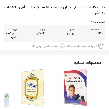
کتاب کلیات مفاتیح الجنان ترجمه حاج شیخ عباس قمی انتشارات
به نشر
مشخصات
تعداد صفحه
قطع
نوع جلد
نویسنده
1310
وزیری
گالینگور
حاج شيخ عبا
قمي
۷ روز ضمانت بازگشت کالا
ضمانت اصل بودن کالا
محصولات مشابه