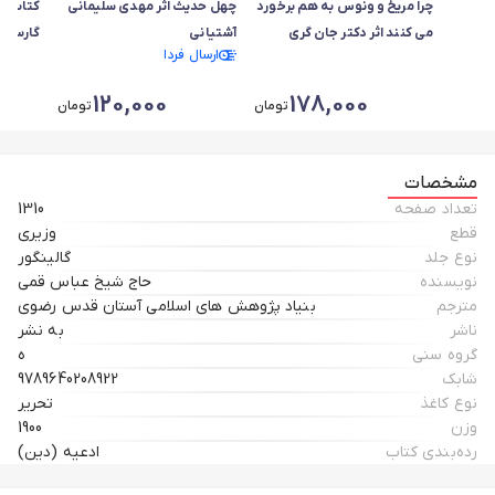
چرا مریخ و ونوس به هم برخورد
چهل حدیث اثر مهدی سلیمانی
کتاب صد
می کنند اثر دکتر جان گری
آشتیانی
گارسیا م
ارسال فردا
120,000
178,000
تومان
تومان
مشخصات
تعداد صفحه
1310
قطع
وزیری
نوع جلد
گالینگور
نویسنده
حاج شيخ عباس قمي
مترجم
بنياد پژوهش هاي اسلامي آستان قدس رضوي
ناشر
به نشر
گروه سنی
ه
شابک
9789640208922
نوع کاغذ
تحریر
وزن
1900
رده‌بندی کتاب
ادعیه (دین)