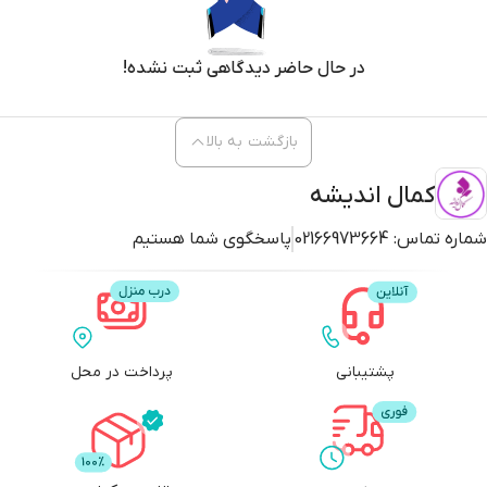
مفاهیم جدید آشنا می‌شن.
در حال حاضر دیدگاهی ثبت نشده!
ویژگی‌های خوب این کتاب:
بازگشت به بالا
- شعرهای کودکانه و قابل فهم. - معرفی مناسبت‌های مذهبی و اجتماعی به زبان
ساده. - تصویرگری شاد و رنگارنگ. - افزایش دامنه کلمات کودکان با شعرهای
کمال اندیشه
آهنگین. - بیان مفاهیم عمیق در قالب شعرهای ساده و جذاب.
شماره تماس:
02166973664
پاسخگوی شما هستیم
اگه دنبال یه کتابی هستید که:
- به بچه‌ها کمک کنه تا کلمات جدید یاد بگیرن. - مفاهیم مذهبی و اجتماعی رو به
زبان کودکانه آموزش بده. - تصاویر شاد و رنگارنگ داشته باشه، پس کتاب «
شعرهای خوب برای بچه‌های خوب (3)
» دقیقاً همون چیزیه که دنبالش هستید!
پشتیبانی
پرداخت در محل
این کتاب نه‌تنها بچه‌ها رو سرگرم می‌کنه، بلکه با شعرهای ساده و جذاب، چیزهای
مهم رو بهشون یاد می‌ده.