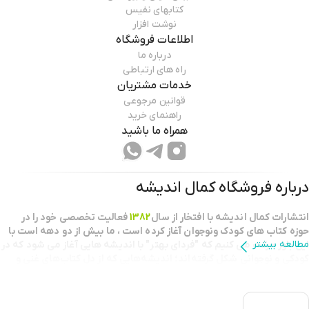
کتابهای نفیس
نوشت افزار
اطلاعات فروشگاه
درباره ما
راه های ارتباطی
خدمات مشتریان
قوانین مرجوعی
راهنمای خرید
همراه ما باشید
درباره فروشگاه
کمال اندیشه
انتشارات كمال انديشه با افتخار از سال
1382
فعاليت تخصصي خود را در
حوزه كتاب هاي كودك ونوجوان آغاز كرده است ، ما بيش از دو دهه است با
مطالعه بیشتر
اين باور حركت مي كنيم كه "فرداي بهتر" با انديشه هايي آغاز مي شود كه در
كودكي و نوجواني شكل گرفته‌اند؛ اندیشه‌هایی که از دل کتاب‌های غنی و
خلاقانه برمی‌خیزند.
بعنوان يك نقطه عطف در طرح تابستانه خانه کتاب
كتابفروش برگزيده استان