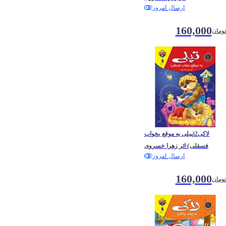
ارسال امروز
160,000
تومان
لاکی2(پیلی به موقع بخواب
فسقلی) اثر زهرا خسروی
ارسال امروز
160,000
تومان