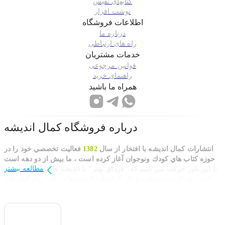
کتابهای نفیس
نوشت افزار
اطلاعات فروشگاه
درباره ما
راه های ارتباطی
خدمات مشتریان
قوانین مرجوعی
راهنمای خرید
همراه ما باشید
درباره فروشگاه
کمال اندیشه
انتشارات كمال انديشه با افتخار از سال
1382
فعاليت تخصصي خود را در
حوزه كتاب هاي كودك ونوجوان آغاز كرده است ، ما بيش از دو دهه است
مطالعه بیشتر
با اين باور حركت مي كنيم كه "فرداي بهتر" با انديشه هايي آغاز مي شود
كه در كودكي و نوجواني شكل گرفته‌اند؛ اندیشه‌هایی که از دل کتاب‌های
غنی و خلاقانه برمی‌خیزند.
بعنوان يك نقطه عطف در طرح تابستانه خانه کتاب
كتابفروش برگزيده
استان تهران
شناخته شديم و مفتخر به دریافت تندیس کتابفروشی برگزیده