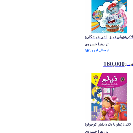
لاکی4(پیلی تمیز باشی خوشگلی)
اثر زهرا خسروی
ارسال امروز
160,000
تومان
لاکی3(نیلو با یک داداش کوچولو)
اثر زهرا خسروی