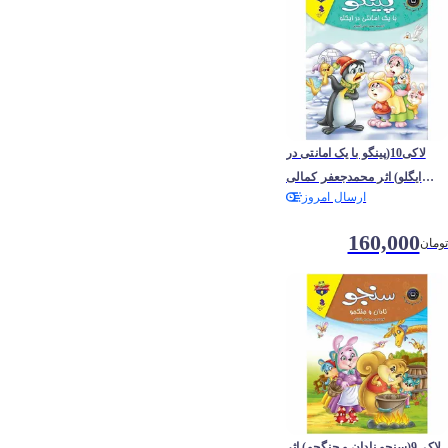
لاکی10(پینگو با یک امانتی در
ایگلو) اثر محمدجعفر کمالی
ارسال امروز
آشتیانی
160,000
تومان
لاکی9(سنجو نادان و جنگجو) اثر