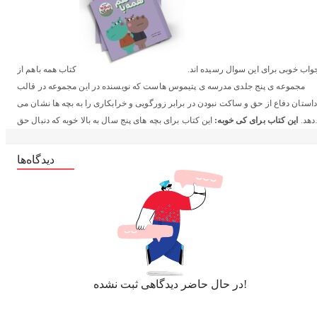
واب خوبی برای این سوال رسیده اند.
کتاب همه باهم از
مجموعه ی پنج جلدی مدرسه ی پتیموس هاست که نویسنده در این مجموعه در قالب
داستان دفاع از حق و ساکت نبودن در برابر زورگویی و خرابکاری را به بچه ها نشان می
دهد.
این کتاب برای کی خوبه:
این کتاب برای بچه های پنج سال به بالا خوبه که دنبال حق
هستند و زیربار زورگویی و ظلم نمیرند و در برابر زورگویی ساکت نمیمونند.
در قسمتی
از کتاب می خوانیم:
بچه ها داشتند از مدرسه برمیگشتند و آواز
دیدگاه‌ها
می خواندند. قلدراموس و دوستانش پشت درخت ها پنهان
در حال حاضر دیدگاهی ثبت نشده!
شده بودند. وقتی خوب نزدیک شدند، قلدراموس فریاد زد: حملههههه
اگر به دنبال کتابی
هستید که:
تصویرگری زیبا داشته باشه علاوه بر سرگرم کردن بچه ها، مطالب آموزنده