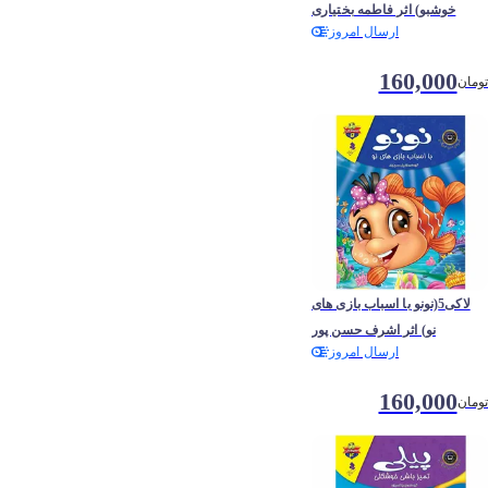
خوشبو) اثر فاطمه بختیاری
ارسال امروز
160,000
تومان
لاکی5(نونو با اسباب بازی های
نو) اثر اشرف حسن پور
ارسال امروز
160,000
تومان