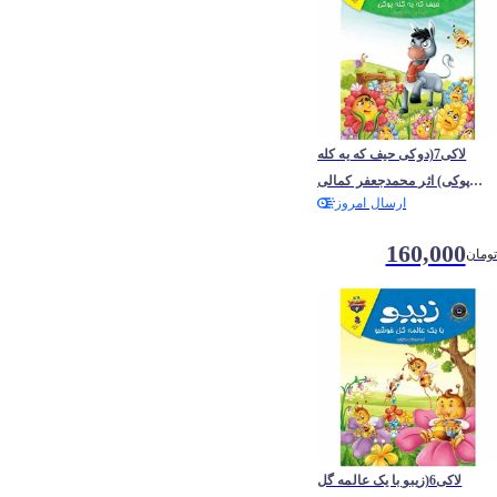
لاکی7(دوکی حیف که یه کله
پوکی) اثر محمدجعفر کمالی
ارسال امروز
آشتیانی
160,000
تومان
لاکی6(زیبو با یک عالمه گل