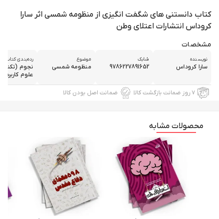
کتاب دانستنی های شگفت انگیزی از منظومه شمسی اثر سارا
کروداس انتشارات اعتلای وطن
مشخصات
نویسنده
شابک
موضوع
رده‌بندی کتاب
سارا کروداس
9786227891652
منظومه شمسی
نجوم (تکنولو
علوم کاربردی ..
۷ روز ضمانت بازگشت کالا
ضمانت اصل بودن کالا
محصولات مشابه