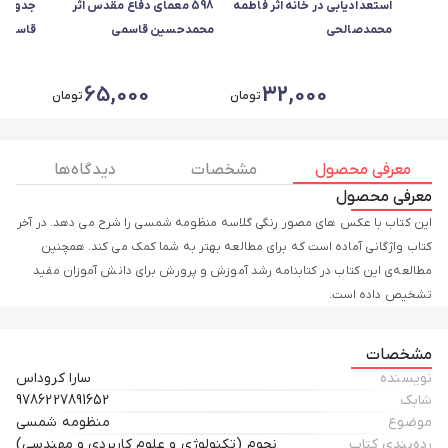
استعدادیابی در خانه اثر فاطمه
598 معمای دفاع مقدس اثر
جدول م
محمدصالحی
محمدحسین قاسمی
قاسمی
65,000
32,000
تومان
تومان
معرفی محصول
مشخصات
دیدگاه ها
معرفی محصول
این کتاب با عکس های مصور رنگی گلاسه منظومه شمسی را شرح می دهد. در آخر
کتاب واژگانی آماده است که برای مطالعه بهتر به شما کمک می کند. همچنین
مطالعه‌ی این کتاب در کتابنامه رشد آموزش و پرورش برای دانش آموزان مفید
تشخیص داده است.
مشخصات
نویسنده
سارا کروداس
شابک
9786227891652
موضوع
منظومه شمسی
رده‌بندی کتاب
نجوم (تکنولوژی و علوم کاربردی و مهندسی)