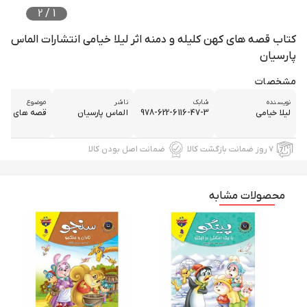
2
/
1
کتاب قصه های کهن کلیله و دمنه اثر لیلا خیامی انتشارات الماس
پارسیان
مشخصات
نویسنده
شابک
ناشر
موضوع
لیلا خیامی
978-622-6116-47-3
الماس پارسیان
قصه های کهن
۷ روز ضمانت بازگشت کالا
ضمانت اصل بودن کالا
محصولات مشابه