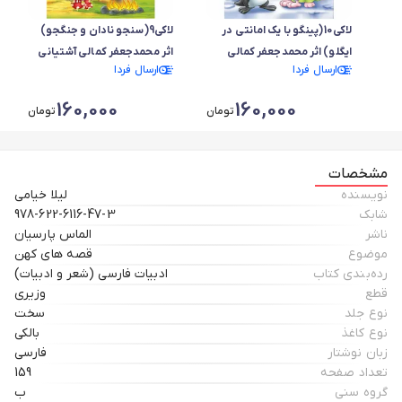
لاکی10(پینگو با یک امانتی در
لاکی9(سنجو نادان و جنگجو)
ایگلو) اثر محمدجعفر کمالی
اثر محمدجعفر کمالی آشتیانی
ارسال فردا
ارسال فردا
آشتیانی
160,000
160,000
تومان
تومان
مشخصات
نویسنده
لیلا خیامی
شابک
978-622-6116-47-3
ناشر
الماس پارسیان
موضوع
قصه های کهن
رده‌بندی کتاب
ادبیات فارسی (شعر و ادبیات)
قطع
وزیری
نوع جلد
سخت
نوع کاغذ
بالکی
زبان نوشتار
فارسی
تعداد صفحه
159
گروه سنی
ب