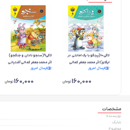
لاکی10(پینگو با یک امانتی در
لاکی9(سنجو نادان و جنگجو)
ایگلو) اثر محمدجعفر کمالی
اثر محمدجعفر کمالی آشتیانی
ارسال امروز
ارسال امروز
آشتیانی
160,000
160,000
تومان
تومان
مشخصات
نویسنده
شابک
موضوع