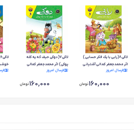
لاکی8(رابی با یک فکر حسابی)
لاکی7(دوکی حیف که یه کله
ل
اثر محمدجعفر کمالی آشتیانی
پوکی) اثر محمدجعفر کمالی
خوشبو
ارسال امروز
ارسال امروز
ارس
آشتیانی
160,000
160,000
تومان
تومان