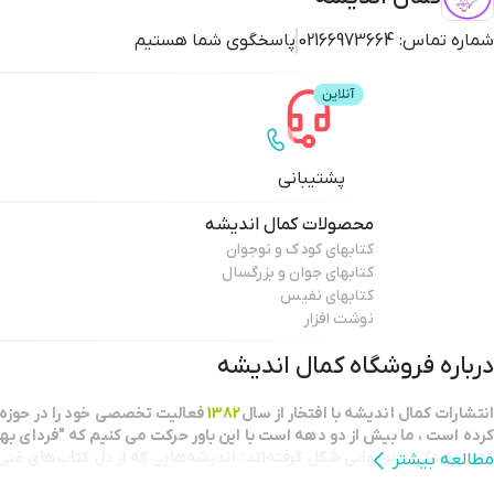
شماره تماس:
02166973664
پاسخگوی شما هستیم
پشتیبانی
محصولات
کمال اندیشه
کتابهای کودک و نوجوان
کتابهای جوان و بزرگسال
کتابهای نفیس
نوشت افزار
درباره فروشگاه
کمال اندیشه
انتشارات كمال انديشه با افتخار از سال
1382
فعاليت تخصصي خود را در حوزه 
كرده است ، ما بيش از دو دهه است با اين باور حركت مي كنيم كه "فرداي بهت
كه در كودكي و نوجواني شكل گرفته‌اند؛ اندیشه‌هایی که از دل کتاب‌های غنی و
مطالعه بیشتر