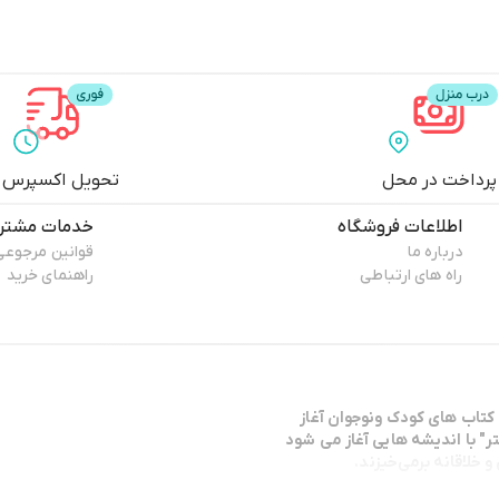
پرداخت در محل
تحویل اکسپرس
اطلاعات فروشگاه
خدمات مشتری
درباره ما
قوانین مرجوعی
راه های ارتباطی
راهنمای خرید
كتاب هاي كودك ونوجوان آغاز
ر" با انديشه هايي آغاز مي شود
 خلاقانه برمی‌خیزند.