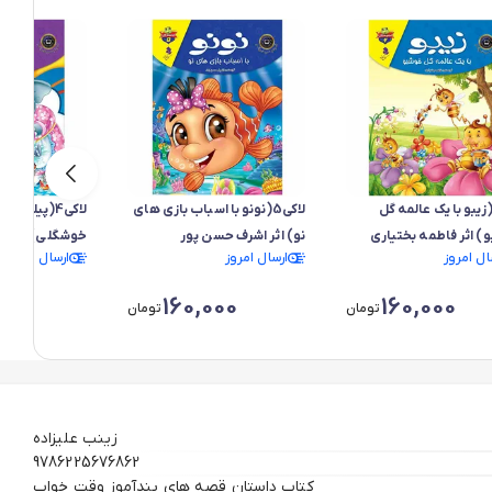
اکی6(زیبو با یک عالمه گل
لاکی5(نونو با اسباب بازی های
لاکی4(پیلی ت
) اثر فاطمه بختیاری
نو) اثر اشرف حسن پور
خوشگلی) اثر ز
ال امروز
ارسال امروز
ارسال امروز
00
160,000
160,000
تومان
تومان
زینب علیزاده
9786225676862
کتاب داستان قصه های پندآموز وقت خواب