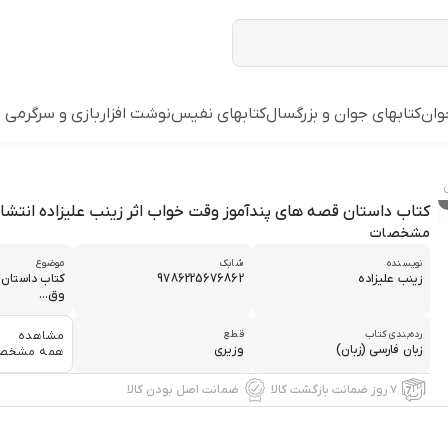
وان
کتابهای جوان و بزرگسال
کتابهای نفیس
نوشت افزار
بازي و سرگرمي
کتاب داستان قصه های پندآموز وقت خواب اثر زینب علیزاده انتشار
مشخصات
نویسنده
شابک
موضوع
زینب علیزاده
9786225676862
کتاب داستان 
وق...
رده‌بندی کتاب
قطع
مشاهده
زبان فارسی (زبان)
وزیری
همه مشخص
۷ روز ضمانت بازگشت کالا
ضمانت اصل بودن کالا