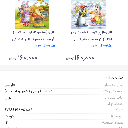
لاکی10(پینگو با یک امانتی در
لاکی9(سنجو نادان و جنگجو)
ایگلو) اثر محمدجعفر کمالی
اثر محمدجعفر کمالی آشتیانی
ارسال امروز
ارسال امروز
آشتیانی
160,000
160,000
تومان
تومان
مشخصات
زبان نوشتار
فارسی
رده‌بندی کتاب
ادبیات فارسی (شعر و ادبیات)
چاپ شده در
ایران
تعداد جلد
1
شابک
9789641635888
موضوع
کودک
تعداد صفحه
12