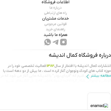
اطلاعات فروشگاه
درباره ما
راه های ارتباطی
خدمات مشتریان
قوانین مرجوعی
راهنمای خرید
همراه ما باشید
درباره فروشگاه
کمال اندیشه
انتشارات كمال انديشه با افتخار از سال
1382
فعاليت تخصصي خود را در
حوزه كتاب هاي كودك ونوجوان آغاز كرده است ، ما بيش از دو دهه است با
مطالعه بیشتر
اين باور حركت مي كنيم كه "فرداي بهتر" با انديشه هايي آغاز مي شود كه در
كودكي و نوجواني شكل گرفته‌اند؛ اندیشه‌هایی که از دل کتاب‌های غنی و
خلاقانه برمی‌خیزند.
بعنوان يك نقطه عطف در طرح تابستانه خانه کتاب
كتابفروش برگزيده استان
تهران
شناخته شديم و مفتخر به دریافت تندیس کتابفروشی برگزیده کشور
هستيم.این افتخار، گواهی بر کیفیت خدمات، تعهد به جامعه فرهنگی و
اهمیت ما به ترویج فرهنگ کتابخوانی است.