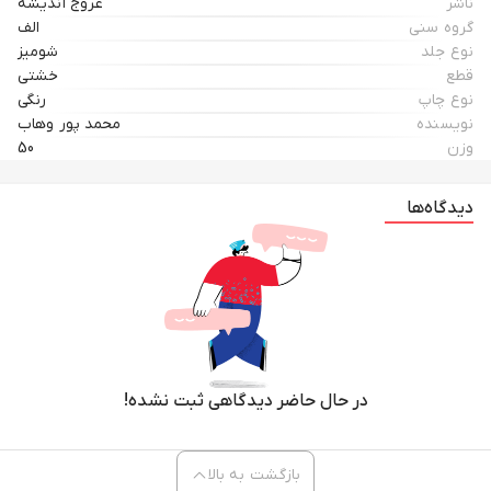
ناشر
عروج اندیشه
گروه سنی
الف
نوع جلد
شومیز
قطع
خشتی
نوع چاپ
رنگی
نویسنده
محمد پور وهاب
وزن
50
دیدگاه‌ها
در حال حاضر دیدگاهی ثبت نشده!
بازگشت به بالا