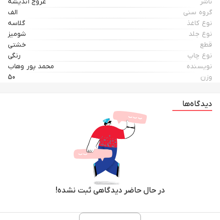
ناشر
عروج اندیشه
گروه سنی
الف
نوع کاغذ
گلاسه
نوع جلد
شومیز
قطع
خشتی
نوع چاپ
رنگی
نویسنده
محمد پور وهاب
وزن
50
دیدگاه‌ها
در حال حاضر دیدگاهی ثبت نشده!