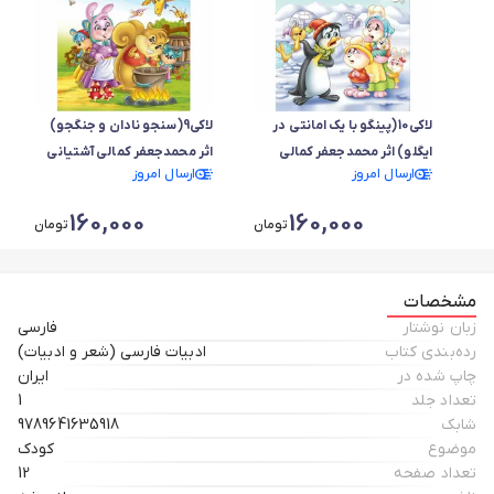
لاکی10(پینگو با یک امانتی در
لاکی9(سنجو نادان و جنگجو)
ایگلو) اثر محمدجعفر کمالی
اثر محمدجعفر کمالی آشتیانی
ارسال امروز
ارسال امروز
آشتیانی
160,000
160,000
تومان
تومان
مشخصات
زبان نوشتار
فارسی
رده‌بندی کتاب
ادبیات فارسی (شعر و ادبیات)
چاپ شده در
ایران
تعداد جلد
1
شابک
9789641635918
موضوع
کودک
تعداد صفحه
12