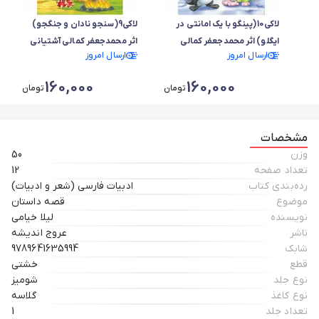
لاکی10(پینگو با یک امانتی در
لاکی9(سنجو نادان و جنگجو)
ایگلو) اثر محمدجعفر کمالی
اثر محمدجعفر کمالی آشتیانی
ارسال امروز
ارسال امروز
آشتیانی
160,000
160,000
تومان
تومان
مشخصات
وزن
50
تعداد صفحه
12
رده‌بندی کتاب
ادبیات فارسی (شعر و ادبیات)
موضوع
قصه داستان
نویسنده
لیلا خیامی
ناشر
عروج اندیشه
شابک
9789641635994
قطع
خشتی
نوع جلد
شومیز
نوع کاغذ
گلاسه
تعداد جلد
1