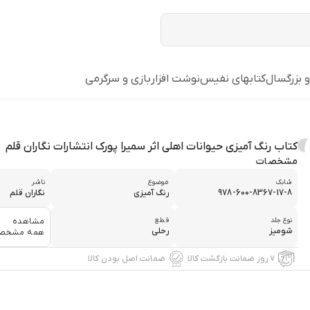
و بزرگسال
کتابهای نفیس
نوشت افزار
بازي و سرگرمي
کتاب رنگ آمیزی حیوانات اهلی اثر سمیرا پورک انتشارات نگاران قلم
مشخصات
شابک
موضوع
ناشر
978-600-8367-17-8
رنگ آمیزی
نگاران قلم
نوع جلد
قطع
مشاهده
شومیز
رحلی
همه مشخص
۷ روز ضمانت بازگشت کالا
ضمانت اصل بودن کالا