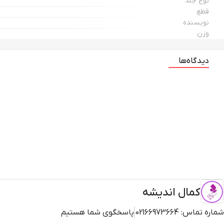
نوع جلد
قطع
نویسنده
وزن
دیدگاه‌ها
کمال اندیشه
شماره تماس:
02166973664
پاسخگوی شما هستیم