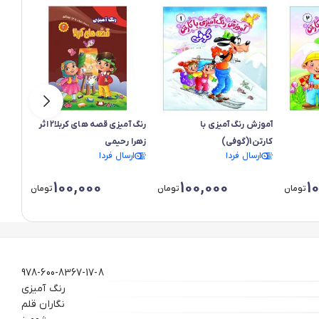
آموزش رنگ آمیزی با
رنگ آمیزی قصه های کربلا2 اثر
کارتن1(گوفی)
زهرا رحیمی
انسیه
ارسال فردا
ارسال فردا
ارس
100,000
100,000
1
تومان
تومان
تومان
978-600-8367-17-8
رنگ آمیزی
نگاران قلم