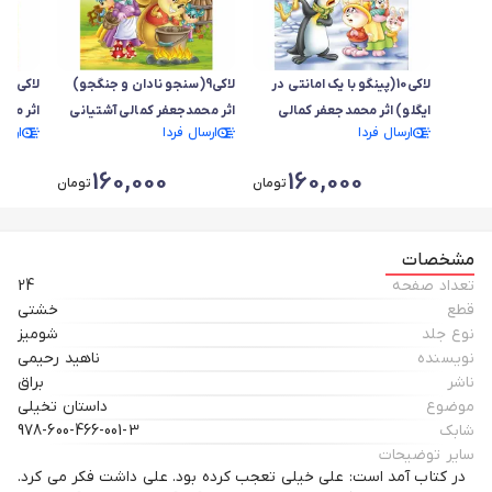
لاکی10(پینگو با یک امانتی در
لاکی9(سنجو نادان و جنگجو)
لا
ایگلو) اثر محمدجعفر کمالی
اثر محمدجعفر کمالی آشتیانی
اثر محم
ارسال فردا
ارسال فردا
ارسا
آشتیانی
160,000
160,000
تومان
تومان
مشخصات
تعداد صفحه
24
قطع
خشتی
نوع جلد
شومیز
نویسنده
ناهید رحیمی
ناشر
براق
موضوع
داستان تخیلی
شابک
978-600-466-001-3
سایر توضیحات
در کتاب آمد است: علی خیلی تعجب کرده بود. علی داشت فکر می کرد.