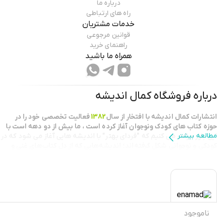
درباره ما
راه های ارتباطی
خدمات مشتریان
قوانین مرجوعی
راهنمای خرید
همراه ما باشید
درباره فروشگاه
کمال اندیشه
انتشارات كمال انديشه با افتخار از سال
1382
فعاليت تخصصي خود را در
حوزه كتاب هاي كودك ونوجوان آغاز كرده است ، ما بيش از دو دهه است با
مطالعه بیشتر
اين باور حركت مي كنيم كه "فرداي بهتر" با انديشه هايي آغاز مي شود كه در
كودكي و نوجواني شكل گرفته‌اند؛ اندیشه‌هایی که از دل کتاب‌های غنی و
خلاقانه برمی‌خیزند.
بعنوان يك نقطه عطف در طرح تابستانه خانه کتاب
كتابفروش برگزيده استان
تهران
شناخته شديم و مفتخر به دریافت تندیس کتابفروشی برگزیده کشور
هستيم.این افتخار، گواهی بر کیفیت خدمات، تعهد به جامعه فرهنگی و
اهمیت ما به ترویج فرهنگ کتابخوانی است.
ناموجود