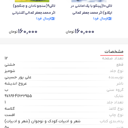
لاکی10(پینگو با یک امانتی در
لاکی9(سنجو نادان و جنگجو)
ایگلو) اثر محمدجعفر کمالی
اثر محمدجعفر کمالی آشتیانی
ارسال فردا
ارسال فردا
آشتیانی
160,000
160,000
تومان
تومان
مشخصات
تعداد صفحه
12
قطع
خشتی
نوع جلد
شومیز
نویسنده
علی پور حسینی
ناشر
عروج اندیشه
گروه سنی
ب
شابک
9789641632955
تعداد جلد
1
نوع کاغذ
گلاسه
نوع چاپ
افست
رده‌بندی کتاب
شعر و ادبیات کودک و نوجوان (شعر و ادبیات)
وزن
50