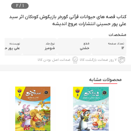
2
/
1
کتاب قصه های حیوانات قرآنی گورخر بازیگوش کودکان اثر سید
علی پور حسینی انتشارات عروج اندیشه
مشخصات
تعداد صفحه
قطع
نوع جلد
نویسنده
12
خشتی
شومیز
علی پور حسین
۷ روز ضمانت بازگشت کالا
ضمانت اصل بودن کالا
محصولات مشابه