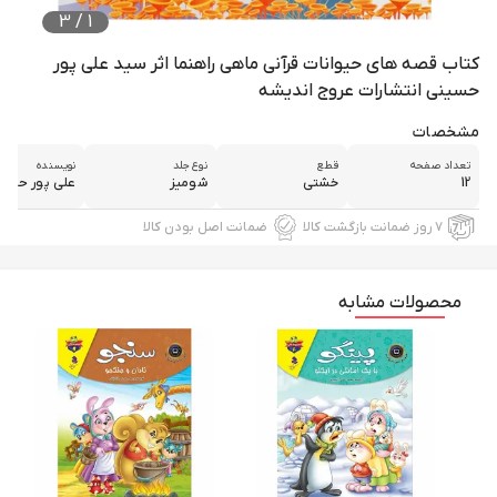
3
/
1
کتاب قصه های حیوانات قرآنی ماهی راهنما اثر سید علی پور
حسینی انتشارات عروج اندیشه
مشخصات
تعداد صفحه
قطع
نوع جلد
نویسنده
12
خشتی
شومیز
علی پور حسین
۷ روز ضمانت بازگشت کالا
ضمانت اصل بودن کالا
محصولات مشابه