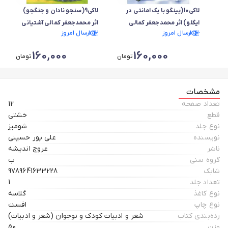
لاکی10(پینگو با یک امانتی در
لاکی9(سنجو نادان و جنگجو)
ایگلو) اثر محمدجعفر کمالی
اثر محمدجعفر کمالی آشتیانی
ارسال امروز
ارسال امروز
آشتیانی
160,000
160,000
تومان
تومان
مشخصات
تعداد صفحه
12
قطع
خشتی
نوع جلد
شومیز
نویسنده
علی پور حسینی
ناشر
عروج اندیشه
گروه سنی
ب
شابک
9789641633228
تعداد جلد
1
نوع کاغذ
گلاسه
نوع چاپ
افست
رده‌بندی کتاب
شعر و ادبیات کودک و نوجوان (شعر و ادبیات)
وزن
50