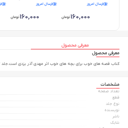
ارسال امروز
ارسال امروز
ا
آشتیانی
160,000
160,000
تومان
تومان
معرفی محصول
معرفی محصول
کتاب قصه های خوب برای بچه های خوب اثر مهدی آذر یزدی است.جلد 3 این کتاب شامل قصه هایی از سندبادنامه و قابوسنامه میباشد که برای گروه سنی کودک و نوجوان بسیار مفید است
مشخصات
تعداد صفحه
قطع
نوع جلد
نویسنده
ناشر
شابک