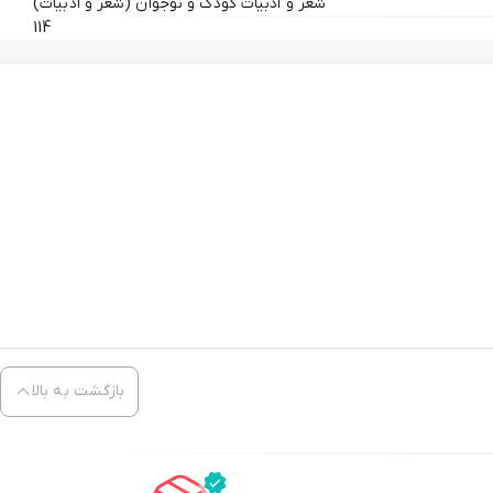
شعر و ادبیات کودک و نوجوان (شعر و ادبیات)
114
بازگشت به بالا