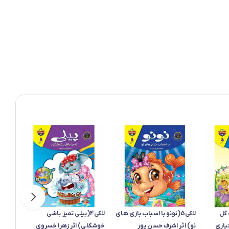
ه گل
لاکی5(نونو با اسباب بازی های
لاکی4(پیلی تمیز باشی
یاری
نو) اثر اشرف حسن پور
خوشگلی) اثر زهرا خسروی
کوچول