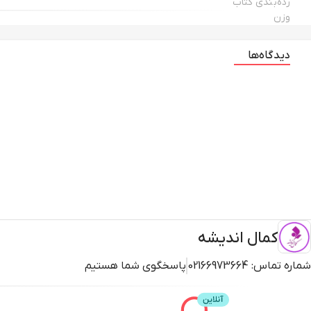
رده‌بندی کتاب
وزن
دیدگاه‌ها
کمال اندیشه
شماره تماس:
02166973664
پاسخگوی شما هستیم