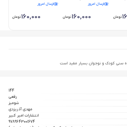
ارسال امروز
ارسال امروز
ارس
160,000
160,000
1
تومان
تومان
تومان
144
رقعی
شومیز
مهدي آذريزدي
انتشارات امير كبير
9789643001674