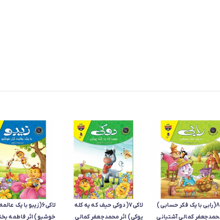
لاکی8(رابی با یک فکر حسابی)
لاکی7(دوکی حیف که یه کله
لاکی6(زیبو با یک عالم
محمدجعفر کمالی آشتیانی
پوکی) اثر محمدجعفر کمالی
خوشبو) اثر فاطمه بخت