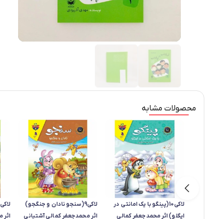
محصولات مشابه
لاکی10(پینگو با یک امانتی در
لاکی9(سنجو نادان و جنگجو)
ایگلو) اثر محمدجعفر کمالی
اثر محمدجعفر کمالی آشتیانی
اثر 