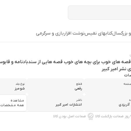
و بزرگسال
کتابهای نفیس
نوشت افزار
بازي و سرگرمي
قصه های خوب برای بچه های خوب قصه هایی از سندبادنامه و قابوسن
ی نشر امیر کبیر
ات
صفحه
قطع
نوع جلد
رقعی
شومیز
ه
ناشر
مشاهده
آذريزدي
انتشارات امير كبير
همه مشخصات
زگشت کالا
ضمانت اصل بودن کالا