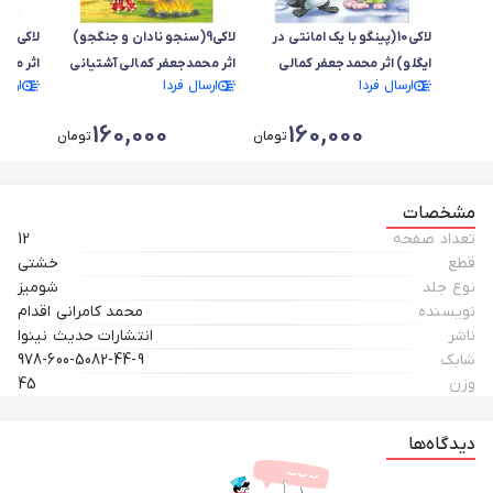
لاکی10(پینگو با یک امانتی در
لاکی9(سنجو نادان و جنگجو)
لا
ایگلو) اثر محمدجعفر کمالی
اثر محمدجعفر کمالی آشتیانی
اثر محم
ارسال فردا
ارسال فردا
ارسا
آشتیانی
160,000
160,000
تومان
تومان
مشخصات
تعداد صفحه
12
قطع
خشتی
نوع جلد
شومیز
نویسنده
محمد کامرانی اقدام
ناشر
انتشارات حدیث نینوا
شابک
978-600-5082-44-9
وزن
45
دیدگاه‌ها