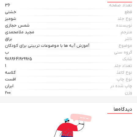
تعداد صفحه
36
قطع
خشتی
نوع جلد
شومیز
نویسنده
شمس حجازي
مترجم
مجيد ملامحمدي
ناشر
براق
موضوع
آموزش آيه ها با موضوعات تربيتي براي كودكان
گروه سنی
ب
شابک
9789641929925
تعداد جلد
1
نوع کاغذ
گلاسه
نوع چاپ
افست
چاپ شده در
ایران
وزن
200
دیدگاه‌ها