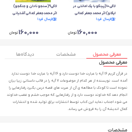
لاکی10(پینگو با یک امانتی در
لاکی9(سنجو نادان و جنگجو)
ایگلو) اثر محمدجعفر کمالی
اثر محمدجعفر کمالی آشتیانی
ارسال فردا
ارسال فردا
آشتیانی
160,000
160,000
تومان
تومان
معرفی محصول
مشخصات
دیدگاه ها
معرفی محصول
در قرآن کریم 16 آیه با عبارت خدا دوست دارد و 16 آیه با عبارت خدا دوست ندارد
آمده است. نویسنده از هر کدام از موضوعات 7 آیه را در قالب داستانی زیبا بیان
نموده است تا کودک با مطالعه ی آن از عبرت های قصه درس بگیرد رفتارهایی را
انجام دهد که خداوند دوست دارد و از رفتارهایی که موجب خشم و غضب خداوند
می شود اجتناب نماید این کتاب توسط انتشارات براق تولید شده و انتشارات
کمال اندیشه آن را به فروش می رساند.
مشخصات