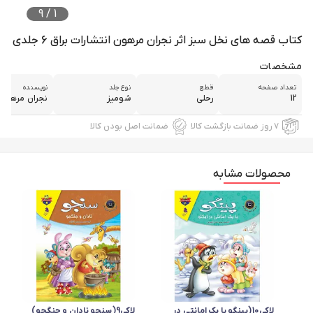
9
/
1
کتاب قصه های نخل سبز اثر نجران مرهون انتشارات براق 6 جلدی
مشخصات
تعداد صفحه
قطع
نوع جلد
نویسنده
12
رحلی
شومیز
نجران مرهون
۷ روز ضمانت بازگشت کالا
ضمانت اصل بودن کالا
محصولات مشابه
لاکی10(پینگو با یک امانتی در
لاکی9(سنجو نادان و جنگجو)