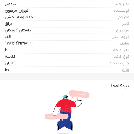
نوع جلد
شومیز
نویسنده
نجران مرهون
مترجم
معصومه بخشي
ناشر
براق
موضوع
داستان كودكان
گروه سنی
الف
شابک
9789641929833
تعداد جلد
6
نوع کاغذ
گلاسه
چاپ شده در
ایران
وزن
100
دیدگاه‌ها