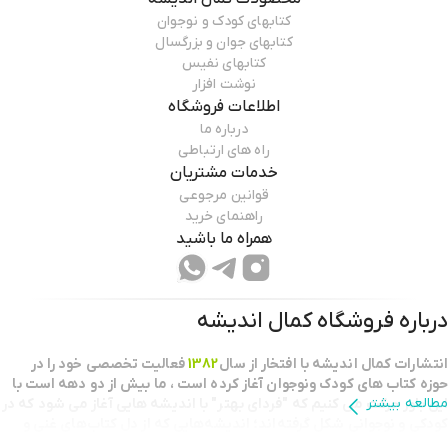
کتابهای کودک و نوجوان
کتابهای جوان و بزرگسال
کتابهای نفیس
نوشت افزار
اطلاعات فروشگاه
درباره ما
راه های ارتباطی
خدمات مشتریان
قوانین مرجوعی
راهنمای خرید
همراه ما باشید
درباره فروشگاه
کمال اندیشه
انتشارات كمال انديشه با افتخار از سال
1382
فعاليت تخصصي خود را در
حوزه كتاب هاي كودك ونوجوان آغاز كرده است ، ما بيش از دو دهه است با
مطالعه بیشتر
اين باور حركت مي كنيم كه "فرداي بهتر" با انديشه هايي آغاز مي شود كه در
كودكي و نوجواني شكل گرفته‌اند؛ اندیشه‌هایی که از دل کتاب‌های غنی و
خلاقانه برمی‌خیزند.