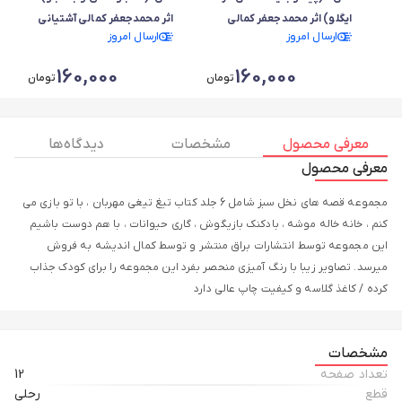
ایگلو) اثر محمدجعفر کمالی
اثر محمدجعفر کمالی آشتیانی
ارسال امروز
ارسال امروز
آشتیانی
160,000
160,000
تومان
تومان
معرفی محصول
مشخصات
دیدگاه ها
معرفی محصول
مجموعه قصه های نخل سبز شامل 6 جلد کتاب تیغ تیغی مهربان ، با تو بازی می
کنم ، خانه خاله موشه ، بادکنک بازیگوش ، گاری حیوانات ، با هم دوست باشیم
این مجموعه توسط انتشارات براق منتشر و توسط کمال اندیشه به فروش
میرسد. تصاویر زیبا با رنگ آمیزی منحصر بفرد این مجموعه را برای کودک جذاب
کرده / کاغذ گلاسه و کیفیت چاپ عالی دارد
مشخصات
تعداد صفحه
12
قطع
رحلی