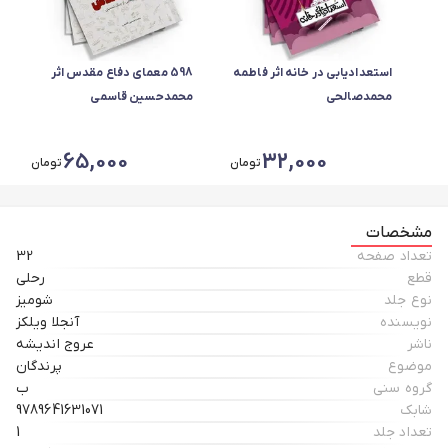
استعدادیابی در خانه اثر فاطمه
598 معمای دفاع مقدس اثر
محمدصالحی
محمدحسین قاسمی
65,000
32,000
تومان
تومان
مشخصات
تعداد صفحه
32
قطع
رحلی
نوع جلد
شومیز
نویسنده
آنجلا ویلکز
ناشر
عروج اندیشه
موضوع
پرندگان
گروه سنی
ب
شابک
9789641631071
تعداد جلد
1