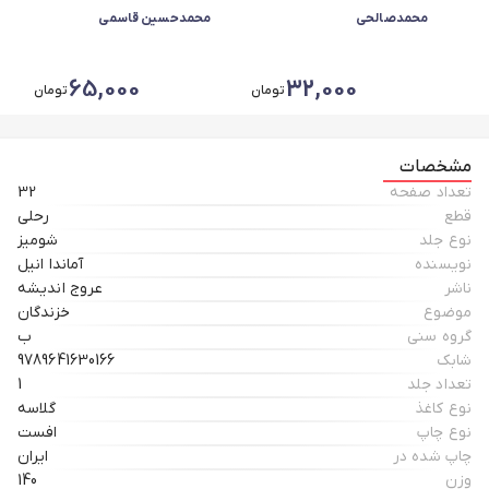
محمدصالحی
محمدحسین قاسمی
65,000
32,000
تومان
تومان
مشخصات
تعداد صفحه
32
قطع
رحلی
نوع جلد
شومیز
نویسنده
آماندا انیل
ناشر
عروج اندیشه
موضوع
خزندگان
گروه سنی
ب
شابک
9789641630166
تعداد جلد
1
نوع کاغذ
گلاسه
نوع چاپ
افست
چاپ شده در
ایران
وزن
140