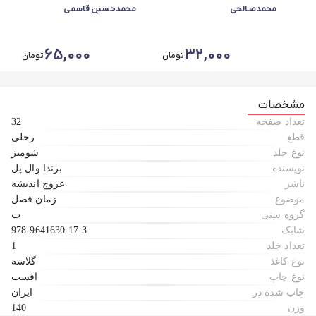
محمدصالحی
محمدحسین قاسمی
65,000
32,000
تومان
تومان
مشخصات
تعداد صفحه
32
قطع
رحلی
نوع جلد
شومیز
نویسنده
برندا وال پل
ناشر
عروج اندیشه
موضوع
زمان فصل
گروه سنی
ب
شابک
978-9641630-17-3
تعداد جلد
1
نوع کاغذ
گلاسه
نوع چاپ
افست
چاپ شده در
ایران
وزن
140