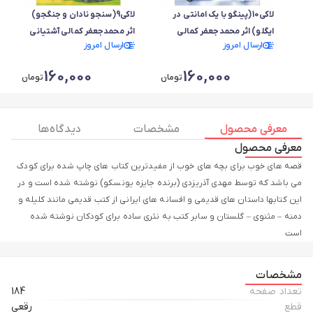
لاکی10(پینگو با یک امانتی در
لاکی9(سنجو نادان و جنگجو)
ایگلو) اثر محمدجعفر کمالی
اثر محمدجعفر کمالی آشتیانی
ارسال امروز
ارسال امروز
آشتیانی
160,000
160,000
تومان
تومان
معرفی محصول
مشخصات
دیدگاه ها
معرفی محصول
قصه های خوب برای بچه های خوب از مفیدترین کتاب های چاپ شده برای کودک
می باشد که توسط مهدی آذریزدی (برنده جایزه یونسکو) نوشته شده است و در
این کتابها داستان های قدیمی و افسانه های ایرانی از کتب قدیمی مانند کلیله و
دمنه – مثنوی – گلستان و سابر کتب به نثری ساده برای کودکان نوشته شده
است
مشخصات
تعداد صفحه
184
قطع
رقعی