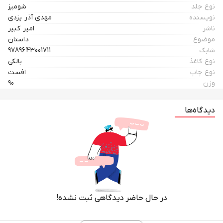
نوع جلد
شومیز
نویسنده
مهدي آذر يزدي
ناشر
امير كبير
موضوع
داستان
شابک
9789643001711
نوع کاغذ
بالکی
نوع چاپ
افست
وزن
90
دیدگاه‌ها
در حال حاضر دیدگاهی ثبت نشده!