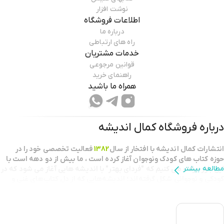
نوشت افزار
اطلاعات فروشگاه
درباره ما
راه های ارتباطی
خدمات مشتریان
قوانین مرجوعی
راهنمای خرید
همراه ما باشید
درباره فروشگاه
کمال اندیشه
انتشارات كمال انديشه با افتخار از سال
1382
فعاليت تخصصي خود را در
حوزه كتاب هاي كودك ونوجوان آغاز كرده است ، ما بيش از دو دهه است با
مطالعه بیشتر
اين باور حركت مي كنيم كه "فرداي بهتر" با انديشه هايي آغاز مي شود كه در
كودكي و نوجواني شكل گرفته‌اند؛ اندیشه‌هایی که از دل کتاب‌های غنی و
خلاقانه برمی‌خیزند.
بعنوان يك نقطه عطف در طرح تابستانه خانه کتاب
كتابفروش برگزيده استان
تهران
شناخته شديم و مفتخر به دریافت تندیس کتابفروشی برگزیده کشور