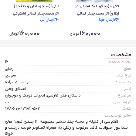
لاکی10(پینگو با یک امانتی در
لاکی9(سنجو نادان و جنگجو)
ایگلو) اثر محمدجعفر کمالی
اثر محمدجعفر کمالی آشتیانی
ارسال فردا
ارسال فردا
آشتیانی
160,000
160,000
تومان
تومان
مشخصات
تعداد صفحه
12
قطع
رحلی
نوع جلد
شومیز
نویسنده
زینب علیزاده
ناشر
اعتلای وطن
موضوع
داستان های فارسی، ادبیات کودک و نوجوان
گروه سنی
ب
شابک
978-600-97984-5-2
سایر توضیحات
اقتباسی از کلیله و دمنه جلد ششم مجموعه 12 جلدی قصه های
پندآموز حیوانات کاغذ مرغوب و رنگی به همراه تصاویر فونت درشت و
خوانا