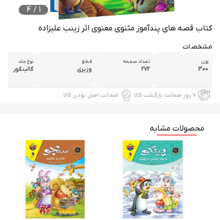
4
/
1
کتاب قصه های پندآموز مثنوی معنوی اثر زینب علیزاده
مشخصات
وزن
تعداد صفحه
قطع
نوع جلد
300
272
وزیری
گالینگور
۷ روز ضمانت بازگشت کالا
ضمانت اصل بودن کالا
محصولات مشابه