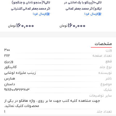
لاکی10(پینگو با یک امانتی در
لاکی9(سنجو نادان و جنگجو)
ایگلو) اثر محمدجعفر کمالی
اثر محمدجعفر کمالی آشتیانی
ارسال فردا
ارسال فردا
آشتیانی
160,000
160,000
تومان
تومان
مشخصات
وزن
300
تعداد صفحه
272
قطع
وزیری
نوع جلد
گالینگور
نویسنده
زینب علیزاده لوشابی
ناشر
هنارس
موضوع
داستان
شابک
9786009323203
سایر توضیحات
جهت مشاهده کلیه کتب جهت ما بر روی ، واژه هافکو در یکی از
محصولات کلیک نمائید.
تعداد جلد
1