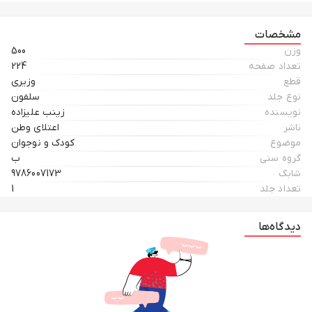
لانه است. آدم ها کمتر به اینجا می آیند.وقتی خانم کلاغ با نظر آقا کلاغ موافقت
کرد.آنها دنبال محل مناسبی گشتند تا بالاخره یک درخت بلند و پراز شاخ و برگ پیدا
مشخصات
کردند...( کتاب قصه های پند آموز کهن دفتر دوم / صفحه 25 )
وزن
500
تعداد صفحه
224
قطع
وزیری
نوع جلد
سلفون
نویسنده
زینب علیزاده
ناشر
اعتلای وطن
موضوع
کودک و نوجوان
گروه سنی
ب
شابک
9786007173
تعداد جلد
1
دیدگاه‌ها