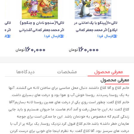
لاکی10(پینگو با یک امانتی در
لاکی9(سنجو نادان و جنگجو)
لا
ایگلو) اثر محمدجعفر کمالی
اثر محمدجعفر کمالی آشتیانی
اثر محم
ارسال فردا
ارسال فردا
ارسا
آشتیانی
160,000
160,000
تومان
تومان
معرفی محصول
مشخصات
دیدگاه ها
معرفی محصول
خانم کلاغ و آقا کلاغ داشتند دنبال محل مناسبی برای ساختن لانه می گشتند. آنها
به یک روستا رسیدند. روستا خوش آب و هوا بود و درخت های بسیاری داشت.
خانم کلاغ گفت: چطور است روی یکی از درخت های همین روستا لانه بسازیم؟آقا
کلاغ گفت: نه, این جا محل رفت و آمد آدم هاست. ما حیوان هستیم و باید جایی
زندگی کنیم که مخصوص به خودمان باشد. این جا ممکن است برای جوجه
هایمان خطر داشته باشد.خانم کلاغ قبول کرد.نزدیک روستا, یک برکه پر از آب با
درخت های سرسبز بود. آقا کلاغ گفت: به نظرم اینجا جای خوبی برای درست کردن