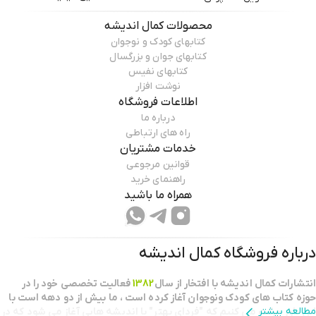
محصولات
کمال اندیشه
کتابهای کودک و نوجوان
کتابهای جوان و بزرگسال
کتابهای نفیس
نوشت افزار
اطلاعات فروشگاه
درباره ما
راه های ارتباطی
خدمات مشتریان
قوانین مرجوعی
راهنمای خرید
همراه ما باشید
درباره فروشگاه
کمال اندیشه
انتشارات كمال انديشه با افتخار از سال
1382
فعاليت تخصصي خود را در
حوزه كتاب هاي كودك ونوجوان آغاز كرده است ، ما بيش از دو دهه است با
مطالعه بیشتر
اين باور حركت مي كنيم كه "فرداي بهتر" با انديشه هايي آغاز مي شود كه در