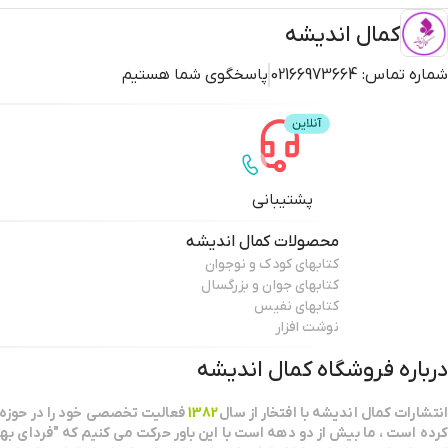
کمال اندیشه
شماره تماس:
02166973664
پاسخگوی شما هستیم
پشتیبانی
محصولات
کمال اندیشه
کتابهای کودک و نوجوان
کتابهای جوان و بزرگسال
کتابهای نفیس
نوشت افزار
درباره فروشگاه
کمال اندیشه
انتشارات كمال انديشه با افتخار از سال
1382
فعاليت تخصصي خود را در حوزه 
كرده است ، ما بيش از دو دهه است با اين باور حركت مي كنيم كه "فرداي بهت