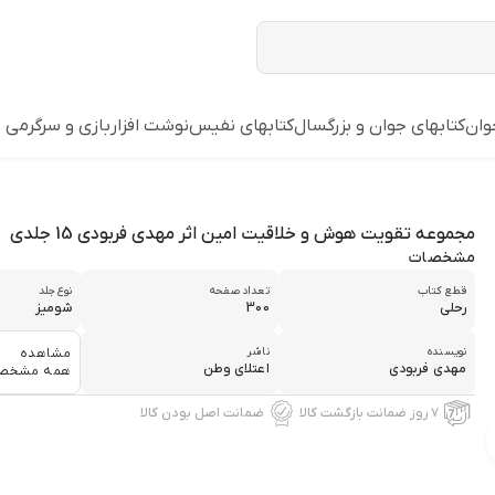
وان
کتابهای جوان و بزرگسال
کتابهای نفیس
نوشت افزار
بازي و سرگرمي
مجموعه تقویت هوش و خلاقیت امین اثر مهدی فربودی 15 جلدی
مشخصات
قطع كتاب
تعداد صفحه
نوع جلد
رحلي
300
شومیز
نويسنده
ناشر
مشاهده
مهدي فربودي
اعتلاي وطن
همه مشخص
۷ روز ضمانت بازگشت کالا
ضمانت اصل بودن کالا