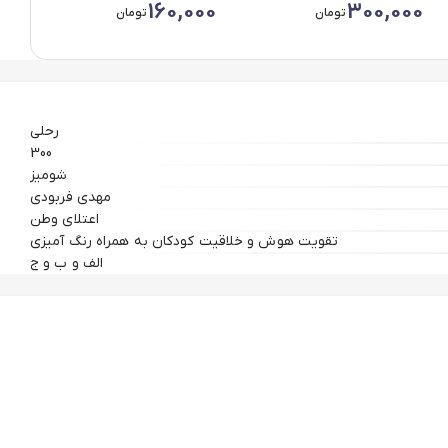
00
160,000
300,000
تومان
تومان
رحلي
300
شومیز
مهدي فربودي
اعتلاي وطن
تقویت هوش و خلاقیت کودکان به همراه رنگ آمیزی
الف و ب و ج