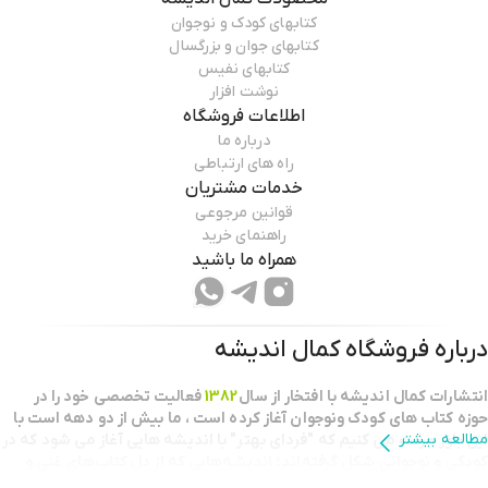
کتابهای کودک و نوجوان
کتابهای جوان و بزرگسال
کتابهای نفیس
نوشت افزار
اطلاعات فروشگاه
درباره ما
راه های ارتباطی
خدمات مشتریان
قوانین مرجوعی
راهنمای خرید
همراه ما باشید
درباره فروشگاه
کمال اندیشه
انتشارات كمال انديشه با افتخار از سال
1382
فعاليت تخصصي خود را در
حوزه كتاب هاي كودك ونوجوان آغاز كرده است ، ما بيش از دو دهه است با
مطالعه بیشتر
اين باور حركت مي كنيم كه "فرداي بهتر" با انديشه هايي آغاز مي شود كه در
كودكي و نوجواني شكل گرفته‌اند؛ اندیشه‌هایی که از دل کتاب‌های غنی و
خلاقانه برمی‌خیزند.