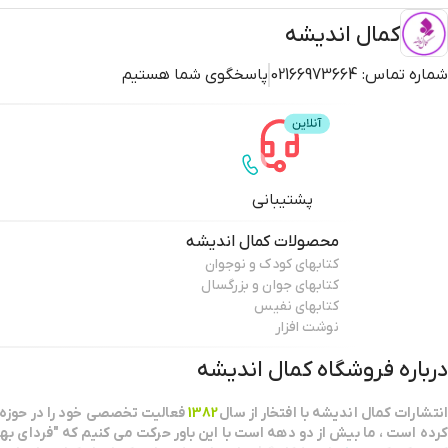
کمال اندیشه
شماره تماس:
02166973664
پاسخگوی شما هستیم
پشتیبانی
محصولات
کمال اندیشه
کتابهای کودک و نوجوان
کتابهای جوان و بزرگسال
کتابهای نفیس
نوشت افزار
درباره فروشگاه
کمال اندیشه
انتشارات كمال انديشه با افتخار از سال
1382
فعاليت تخصصي خود را در حوزه 
كرده است ، ما بيش از دو دهه است با اين باور حركت مي كنيم كه "فرداي بهت