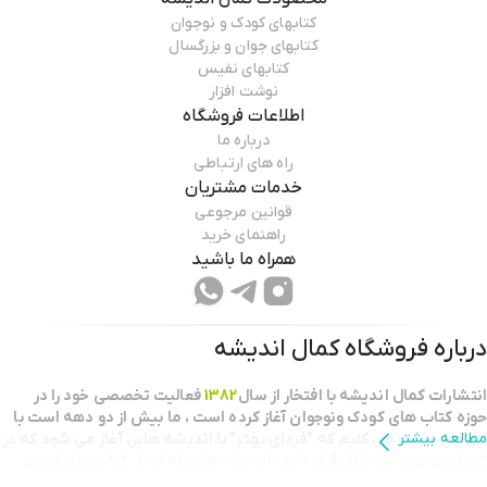
کتابهای کودک و نوجوان
کتابهای جوان و بزرگسال
کتابهای نفیس
نوشت افزار
اطلاعات فروشگاه
درباره ما
راه های ارتباطی
خدمات مشتریان
قوانین مرجوعی
راهنمای خرید
همراه ما باشید
درباره فروشگاه
کمال اندیشه
انتشارات كمال انديشه با افتخار از سال
1382
فعاليت تخصصي خود را در
حوزه كتاب هاي كودك ونوجوان آغاز كرده است ، ما بيش از دو دهه است با
مطالعه بیشتر
اين باور حركت مي كنيم كه "فرداي بهتر" با انديشه هايي آغاز مي شود كه در
كودكي و نوجواني شكل گرفته‌اند؛ اندیشه‌هایی که از دل کتاب‌های غنی و
خلاقانه برمی‌خیزند.