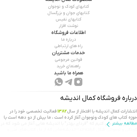
کتابهای کودک و نوجوان
کتابهای جوان و بزرگسال
کتابهای نفیس
نوشت افزار
اطلاعات فروشگاه
درباره ما
راه های ارتباطی
خدمات مشتریان
قوانین مرجوعی
راهنمای خرید
همراه ما باشید
درباره فروشگاه
کمال اندیشه
انتشارات كمال انديشه با افتخار از سال
1382
فعاليت تخصصي خود را در
حوزه كتاب هاي كودك ونوجوان آغاز كرده است ، ما بيش از دو دهه است با
مطالعه بیشتر
اين باور حركت مي كنيم كه "فرداي بهتر" با انديشه هايي آغاز مي شود كه در
كودكي و نوجواني شكل گرفته‌اند؛ اندیشه‌هایی که از دل کتاب‌های غنی و
خلاقانه برمی‌خیزند.